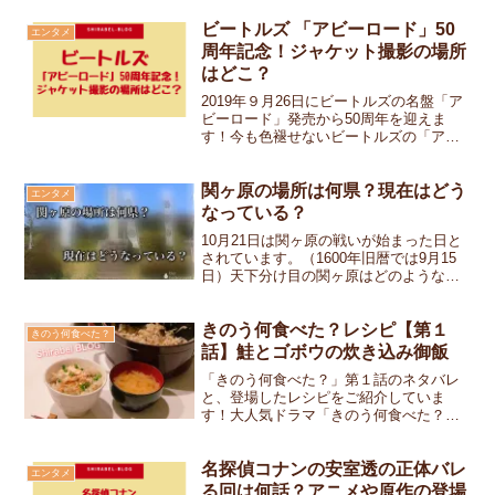
スです！たしかにどんぶりで食べたくな
る味でした！「きのう何食べた？」第11
ビートルズ 「アビーロード」50
エンタメ
話ではシロさんの涙よ...
周年記念！ジャケット撮影の場所
はどこ？
2019年９月26日にビートルズの名盤「ア
ビーロード」発売から50周年を迎えま
す！今も色褪せないビートルズの「アビ
ーロード」はジャケットの横断歩道が有
名ですが、あの場所はどこなのでしょ
う？また、先に8月8日にも「アビーロー
関ヶ原の場所は何県？現在はどう
エンタメ
ド」５０周年のイベ...
なっている？
10月21日は関ヶ原の戦いが始まった日と
されています。（1600年旧暦では9月15
日）天下分け目の関ヶ原はどのようなも
のだったのか、ここでは簡単にわかりや
すくまとめています。また関ヶ原の場所
は今の何県なのか？関ヶ原の現在はどう
きのう何食べた？レシピ【第１
きのう何食べた？
なっているのか...
話】鮭とゴボウの炊き込み御飯
「きのう何食べた？」第１話のネタバレ
と、登場したレシピをご紹介していま
す！大人気ドラマ「きのう何食べた？」
続編はいつ発表になるのでしょうか？楽
しみですね！それでは「きのう何食べ
た？」第１話レシピ「鮭とまいたけの炊
名探偵コナンの安室透の正体バレ
エンタメ
き込みごはん」です！↓「きの...
る回は何話？アニメや原作の登場