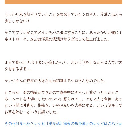
うっかり米を切らせていたことを失念していたシロさん。冷凍ごはんも
少ししかない！
そこでプラン変更でメインをパスタにすることに。あったかい汁物にミ
ネストローネ、かぶは洋風の浅漬けサラダにして仕上げました。
１人で食べたナポリタンが寂しかった、という話をしながら２人でパス
タをずるずる…。
ケンジさんの存在の大きさを再認識するシロさんなのでした。
ところが、例の指輪ができたので食事中にさらっと渡そうとしたとこ
ろ、ムードを大切にしたいケンジに怒られて…。でも２人は食後にあっ
という間に仲直り。指輪を、いやお互いを大事にする、という話をして
お茶を飲む…というお話でした。
きのう何食べた？レシピ【第９話】深夜の梅茶漬けのレシピはこちらか