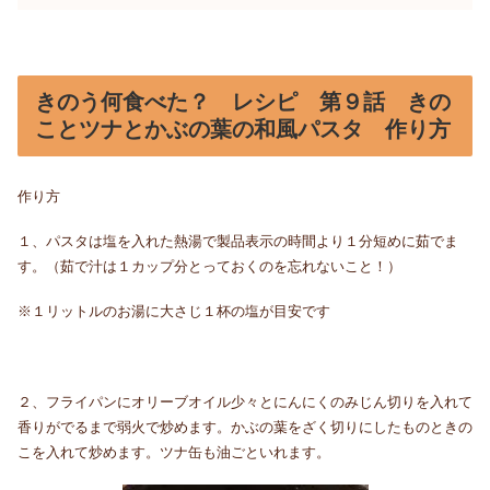
きのう何食べた？ レシピ 第９話 きの
ことツナとかぶの葉の和風パスタ 作り方
作り方
１、パスタは塩を入れた熱湯で製品表示の時間より１分短めに茹でま
す。（茹で汁は１カップ分とっておくのを忘れないこと！）
※１リットルのお湯に大さじ１杯の塩が目安です
２、フライパンにオリーブオイル少々とにんにくのみじん切りを入れて
香りがでるまで弱火で炒めます。かぶの葉をざく切りにしたものときの
こを入れて炒めます。ツナ缶も油ごといれます。