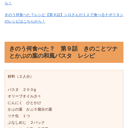
ら！
きのう何食べた？レシピ【第９話】シロさんが１人で食べるナポリタン
のレシピはこちらから！
きのう何食べた？ 第９話 きのことツナ
とかぶの葉の和風パスタ レシピ
材料（２人分）

パスタ　２００g

オリーブオイル少々

にんにく　ひとかけ

かぶの葉　かぶ５個分の葉

ツナ缶　１つ

ぶなしめじ　２パック
