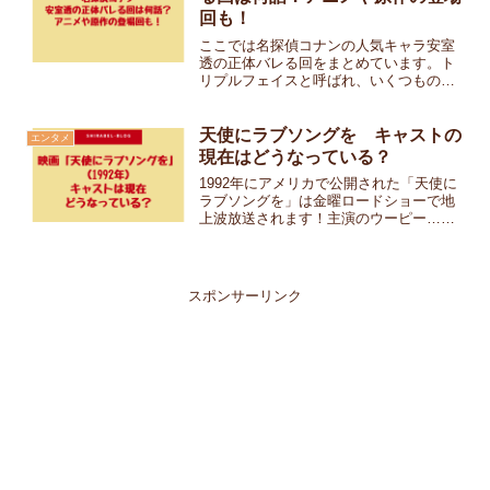
回も！
ここでは名探偵コナンの人気キャラ安室
透の正体バレる回をまとめています。ト
リプルフェイスと呼ばれ、いくつもの名
前を使い分ける安室透。3つの顔の正体が
バレるのはそれぞれ何話なのか？アニメ
や原作で、安室透の正体がバレる回と、
天使にラブソングを キャストの
エンタメ
安室透の登場回もまとめ...
現在はどうなっている？
1992年にアメリカで公開された「天使に
ラブソングを」は金曜ロードショーで地
上波放送されます！主演のウーピー…ゴ
ールドバーグの明るいキャラクター、元
気のでるゴスペルソングのナンバーなど
で日本でもいまだに人気の高い映画の一
つです。1992年と...
スポンサーリンク