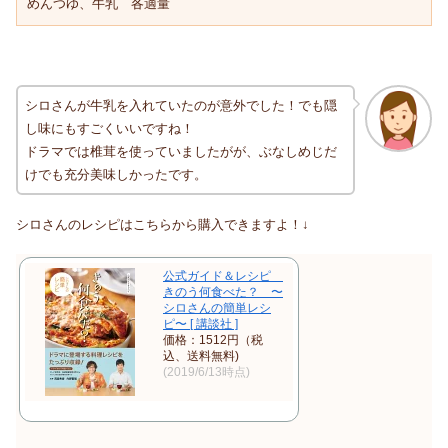
めんつゆ、牛乳　各適量
シロさんが牛乳を入れていたのが意外でした！でも隠
し味にもすごくいいですね！
ドラマでは椎茸を使っていましたがが、ぶなしめじだ
けでも充分美味しかったです。
シロさんのレシピはこちらから購入できますよ！↓
公式ガイド＆レシピ
きのう何食べた？ 〜
シロさんの簡単レシ
ピ〜 [ 講談社 ]
価格：1512円（税
込、送料無料)
(2019/6/13時点)