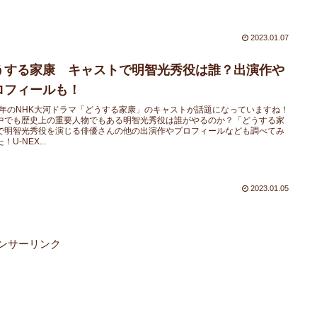
2023.01.07
うする家康 キャストで明智光秀役は誰？出演作や
ロフィールも！
23年のNHK大河ドラマ「どうする家康」のキャストが話題になっていますね！
中でも歴史上の重要人物でもある明智光秀役は誰がやるのか？「どうする家
で明智光秀役を演じる俳優さんの他の出演作やプロフィールなども調べてみ
！U-NEX...
2023.01.05
ンサーリンク