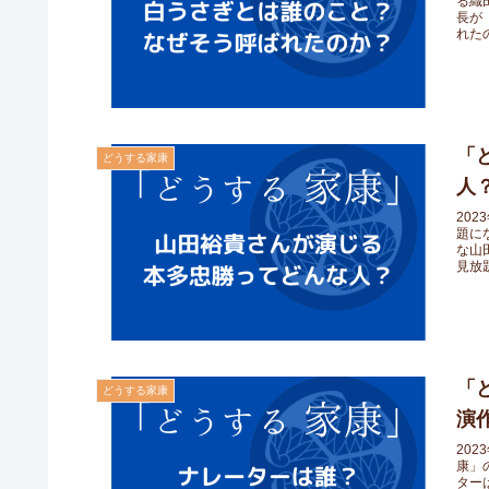
る織
長が
れたの
「
どうする家康
人
20
題に
な山
見放題
「
どうする家康
演
20
康」
ター