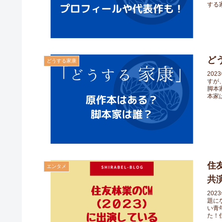
する家
ど
どうする家康
20
すが
脚本
本家は
住
エンタメ
共
20
題に
い青
た！住