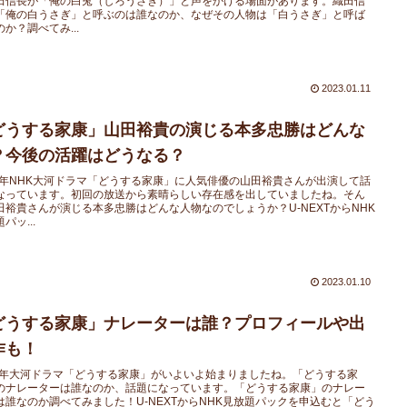
田信長が「俺の白兎（しろうさぎ）」と声をかける場面があります。織田信
「俺の白うさぎ」と呼ぶのは誰なのか、なぜその人物は「白うさぎ」と呼ば
か？調べてみ...
2023.01.11
どうする家康」山田裕貴の演じる本多忠勝はどんな
？今後の活躍はどうなる？
23年NHK大河ドラマ「どうする家康」に人気俳優の山田裕貴さんが出演して話
なっています。初回の放送から素晴らしい存在感を出していましたね。そん
田裕貴さんが演じる本多忠勝はどんな人物なのでしょうか？U-NEXTからNHK
パッ...
2023.01.10
どうする家康」ナレーターは誰？プロフィールや出
作も！
23年大河ドラマ「どうする家康」がいよいよ始まりましたね。「どうする家
のナレーターは誰なのか、話題になっています。「どうする家康」のナレー
は誰なのか調べてみました！U-NEXTからNHK見放題パックを申込むと「どう