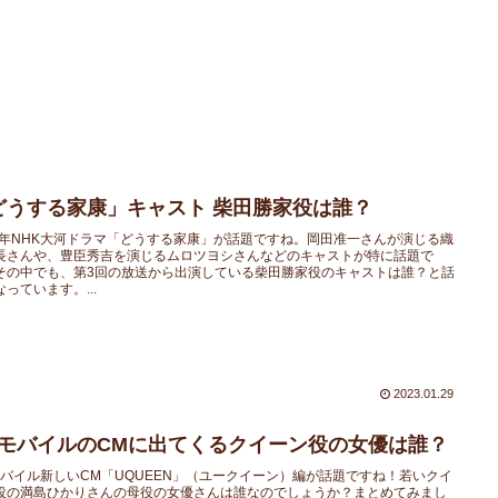
どうする家康」キャスト 柴田勝家役は誰？
23年NHK大河ドラマ「どうする家康」が話題ですね。岡田准一さんが演じる織
長さんや、豊臣秀吉を演じるムロツヨシさんなどのキャストが特に話題で
その中でも、第3回の放送から出演している柴田勝家役のキャストは誰？と話
っています。...
2023.01.29
QモバイルのCMに出てくるクイーン役の女優は誰？
モバイル新しいCM「UQUEEN」（ユークイーン）編が話題ですね！若いクイ
役の満島ひかりさんの母役の女優さんは誰なのでしょうか？まとめてみまし