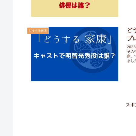
ど
どうする家康
プ
20
その
康」
ました
スポ