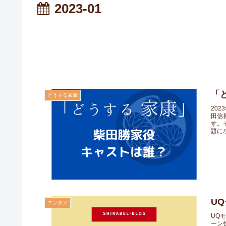
2023-01
「
どうする家康
20
田信
す。
題にな
U
エンタメ
UQ
ーン