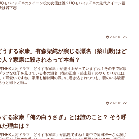
UQモバイルCMのクイーン役の女優は誰？UQモバイルCMの先代クイーン役
は岩下志...
2023.01.25
どうする家康」有森架純が演じる瀬名（築山殿)はど
な人？家康に殺されるって本当？
23年NHK大河ドラマ「どうする家康」が盛り上がっていますね！その中で家康
ブラブな様子を見せている妻の瀬名（後の正室・築山殿）のやりとりがほほ
しく可愛いですね。家康も桶狭間の戦いに巻き込まれつつも、妻のいる駿府
うと部下と喧...
2023.01.22
うする家康「俺の白うさぎ」とは誰のこと？ そう呼
れた理由は？
23年NHK大河ドラマ「どうする家康」が話題ですね！劇中で岡田准一さん演じ