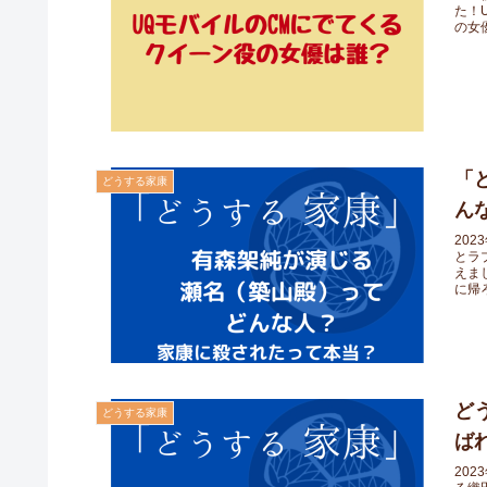
た！
の女優
「
どうする家康
ん
20
とラ
えま
に帰ろ
ど
どうする家康
ば
20