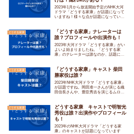
2023年1月から放送開始予定のNHK大河
ドラマ「どうする家康」が話題になって
いますね！様々な点が話題になっていま
すが、今「どうする家康」のロゴのしか
けについてはご存じでしたか？「どうす
る家康」のロゴマークのしかけの味方、
「どうする家康」ナレーターは
どうする家康
また隠れＭＪがマー...
誰？プロフィールや出演作も！
2023年大河ドラマ「どうする家康」がい
よいよ始まりましたね。「どうする家
康」のナレーターは誰なのか、話題にな
っています。「どうする家康」のナレー
ターは誰なのか調べてみました！U-NEXT
からNHK見放題パックを申込むと「どう
「どうする家康」キャスト 柴田
どうする家康
する家康」がい...
勝家役は誰？
2023年NHK大河ドラマ「どうする家康」
が話題ですね。岡田准一さんが演じる織
田信長さんや、豊臣秀吉を演じるムロツ
ヨシさんなどのキャストが特に話題で
す。その中でも、第3回の放送から出演し
ている柴田勝家役のキャストは誰？と話
どうする家康 キャストで明智光
どうする家康
題になっています。...
秀役は誰？出演作やプロフィール
も！
2023年のNHK大河ドラマ「どうする家
康」のキャストが話題になっています