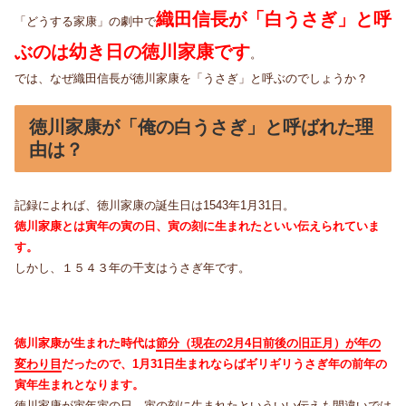
織田信長が「白うさぎ」と呼
「どうする家康」の劇中で
ぶのは幼き日の徳川家康です
。
では、なぜ織田信長が徳川家康を「うさぎ」と呼ぶのでしょうか？
徳川家康が「俺の白うさぎ」と呼ばれた理
由は？
記録によれば、徳川家康の誕生日は1543年1月31日。
徳川家康とは寅年の寅の日、寅の刻に生まれたといい伝えられていま
す。
しかし、１５４３年の干支はうさぎ年です。
徳川家康が生まれた時代は
節分（現在の2月4日前後の旧正月）が年の
変わり目
だったので、1月31日生まれならばギリギリうさぎ年の前年の
寅年生まれとなります。
徳川家康が寅年寅の日、寅の刻に生まれたといういい伝えも間違いでは