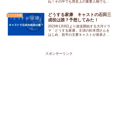
ね！その中でも歴史上の重要人物でもあ
る明智光秀役は誰がやるのか？「どうす
る家康」で明智光秀役を演じる俳優さん
の他の出演作やプロフィールなども調べ
どうする家康 キャストの石田三
どうする家康
てみました！U-NEX...
成役は誰？予想してみた！
2023年1月8日より放送開始する大河ドラ
マ「どうする家康」主演の松本潤さんを
はじめ、前半の主要キャストが発表され
ています。しかし徳川家康を語る上で絶
対に欠かせない「関ケ原の戦い」で家康
と対峙した西軍の大将・石田三成役がま
だ発表されていませ...
スポンサーリンク