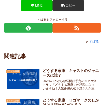
LINE
コピー
すばるをフォローする
すばる
関連記事
どうする家康 キャストのジャニ
どうする家康
ーズは誰？
2023年1月から放送開始予定のNHK大河
ドラマ「どうする家康」が話題になって
いますね！人気俳優の松本潤さんが主演
されるとことで早くから注目されていま
す。松本潤さんといえば、大手事務所の
ジャニーズ事務所の所属ですが「どうす
どうする家康 ロゴマークのしか
どうする家康
る家康」には松本さ...
けは？隠れMJがある？