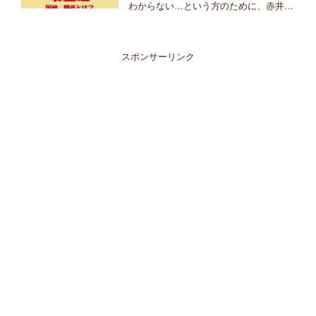
わからない…という方のために、赤井秀
一と安室透の因縁と関係についてまとめ
てみました。2016年公開の劇場版名探偵
コナン「純黒の悪夢（ナイトメア）」で
は、観覧車の上で殴り...
スポンサーリンク