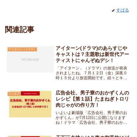
すばる
関連記事
アイターン(ドラマ)のあらすじや
アイターン（ドラマ）
キャストは？主題歌は新世代アー
ティストにゃんぞぬデシ！
「アイターン」（ドラマ）の放送が発表
されましたね。７月１２日（金）深夜０
時１５分より放送開始です。続々とキャ
ストも発表になっていますね！ここで
は、アイターン（ドラマ）のあらすじや
キャストについてまとめてました。主題
広告会社、男子寮のおかずくんの
エンタメ
歌は新世代アーティストが担...
レシピ【第１話】たまねぎトロリ
肉じゃがの作り方！
いよいよ劇場版「広告会社、男子寮のお
かずくん」が7月12日に公開になります
ね！ドラマ「広告会社、男子寮のおかず
くん」は、2019年１月〜３月までテレビ
東京系で水曜夜２３時３０分に放送され