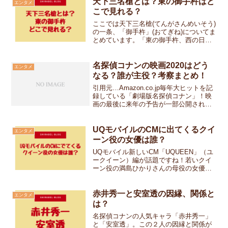
ていました。ミナト広告会社の男子寮に
天下三名槍とは？東の御手杵はど
エンタメ
いる4人が、毎週金...
こで見れる？
ここでは天下三名槍(てんがさんめいそう)
の一条、「御手杵」(おてぎね)についてま
とめています。「東の御手杵、西の日本
号」と言われた名槍で、これに「蜻蛉
切」が加わり「天下三名槍」と呼ばれる
ようになりました。天下三名槍の一条、
名探偵コナンの映画2020はどう
エンタメ
御手杵とは？「御手...
なる？誰が主役？考察まとめ！
引用元…Amazon.co.jp毎年大ヒットを記
録している「劇場版名探偵コナン」！映
画の最後に来年の予告が一部公開されて
います。来年2020年の「劇場版名探偵コ
ナン」の主役は誰がなるのか？どんな映
画になるのか？１ファンとして考察して
UQモバイルのCMに出てくるクイ
エンタメ
みました...
ーン役の女優は誰？
UQモバイル新しいCM「UQUEEN」（ユ
ークイーン）編が話題ですね！若いクイ
ーン役の満島ひかりさんの母役の女優さ
んは誰なのでしょうか？まとめてみまし
た！UQモバイルCMのクイーン役の女優
は誰？UQモバイルCMの先代クイーン役
赤井秀一と安室透の因縁、関係と
エンタメ
の女優は岩下志...
は？
名探偵コナンの人気キャラ「赤井秀一」
と「安室透」。この２人の因縁と関係が