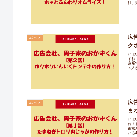
社、
広
エンタメ
ク
いよ
すね
京系
４人が
広
エンタメ
ま
いよ
ね！
東京
いる4