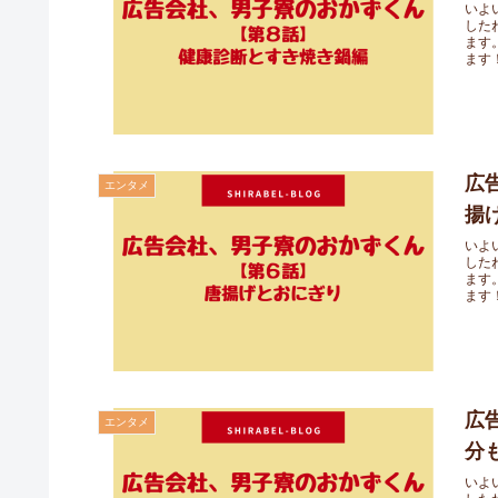
いよ
した
ます
ます
広
エンタメ
揚
いよ
した
ます
ます
広
エンタメ
分
いよ