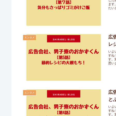
した
ます
たい
広
エンタメ
レ
いよ
すね
す。
思い
広
エンタメ
と
いよ
すね
す。