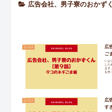
広告会社、男子寮のおかず
広
エンタメ
ご
いよ
した
ます
を作
広
エンタメ
す