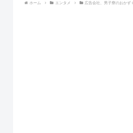
ホーム
エンタメ
広告会社、男子寮のおかず