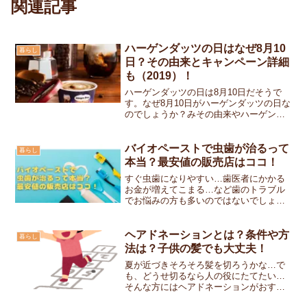
関連記事
ハーゲンダッツの日はなぜ8月10
暮らし
日？その由来とキャンペーン詳細
も（2019）！
ハーゲンダッツの日は8月10日だそうで
す。なぜ8月10日がハーゲンダッツの日な
のでしょうか？みその由来やハーゲンダ
ッツの日にちなんだキャンペーン詳細も
まとめてみました！ハーゲンダッツの日
はなぜ8月10日？ハーゲンダッツ・ジャパ
バイオペーストで虫歯が治るって
暮らし
ンの創業日が1...
本当？最安値の販売店はココ！
すぐ虫歯になりやすい…歯医者にかかる
お金が増えてこまる…など歯のトラブル
でお悩みの方も多いのではないでしょう
か？私も長男の出産後、歯周病になった
ことを皮きりに様々な歯のトラブルに悩
まされてきました。そこで人に薦められ
ヘアドネーションとは？条件や方
暮らし
て歯磨きジェル「バイオペ...
法は？子供の髪でも大丈夫！
夏が近づきそろそろ髪を切ろうかな…で
も、どうせ切るなら人の役にたてたい…
そんな方にはヘアドネーションがおすす
めです！ヘアドネーションとは？条件