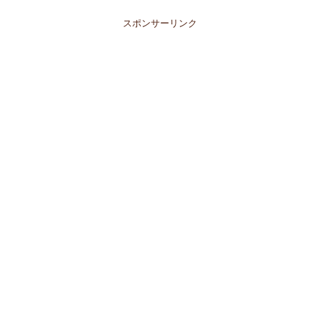
す）ゴキブリ対策で最強に寄せ付けない
方法はコレです！①プラ...
スポンサーリンク