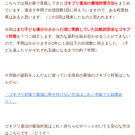
こちらでは我が家で実践してきた
ゴキブリ退治の最強対策方法
をまとめ
ています。過去５年間で出現回数1回に抑えていますので、ある程度効
果はあると思います。（この1回は飛来したものと思われます）
今回は
まだ子ども達が小さかった頃に実践していた比較的安全なゴキブ
リ対策
を７つご紹介します。強力な薬剤を組み合わせることができない
ので、手間はかかりますが1年に１回以下の出現数に抑えました。（子
ども達ふたりがそれぞれ五歳になるまでの約７年間）
※市販の薬剤をふんだんに使っている現在の最強のゴキブリ対策はこち
らから↓
「ゴキブリ対策で最強に寄せ付けない方法はこれ！市販でも効果あ
り！」
ゴキブリ退治の最強対策はこれ！赤ちゃんやペットがいても安心な方法
はこちらです。↓どうぞ！