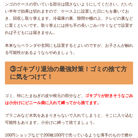
ンゴのケースの空いている部分は隠さないようにしてください。だいた
い半年で効果は切れますので、ケース上に設置した日にちを書いてお
き、回収し取り替えます。
冷蔵庫の裏、隙間や棚の上、テレビの裏など
に置くといいです。取り替えには持ち手の長いごみバサミなどで設置す
れば子どもには届きません。
本来ならベランダや玄関にも設置するとよいのですが、お子さんが触れ
る可能性があるようならやめましょう。
③ゴキブリ退治の最強対策！ゴミの捨て方
に気をつけて！
ゴミ、特にたまねぎの皮や根元の部分など、
ゴキブリが好きそうなごみ
は小分けにビニール袋に入れて縛ってから捨てます。
プラごみなど水気をあまりきらないで入れてしまうと、そこに入り込む
可能性もあります。小分けに縛って捨てましょう。
100円ショップなどで200枚100円で売っているような薄手のもので燃や