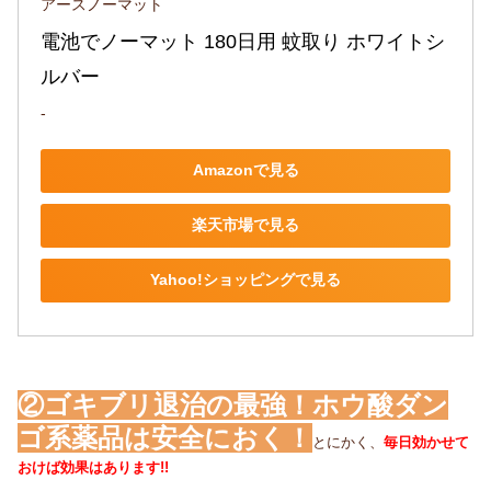
アースノーマット
電池でノーマット 180日用 蚊取り ホワイトシ
ルバー
-
Amazonで見る
楽天市場で見る
Yahoo!ショッピングで見る
②ゴキブリ退治の最強！ホウ酸ダン
ゴ系薬品は安全におく！
とにかく、
毎日効かせて
おけば効果はあります
!!