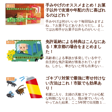
や、寄付の方法は？子供でもできるの？
などわからないことも多いと思います。
手みやげのオススメまとめ！お菓
暮らし
私も昨年寄付しましたのでそ...
子以外で友達や年配の方に喜ばれ
るのはどれ？
手みやげは何がいいか？毎回悩みますよ
ね…？お菓子などありきたりだし、まし
てはお相手がお菓子以外ものがいいとわ
かっているとなおさら悩みが深くなりま
す。こちらでは場面別に、手みやげでお
菓子以外のもののオススメをまとめてい
免許返納による特典はこんなにあ
暮らし
ます。参考になれば幸いで...
る！東京都の場合をまとめまし
た！
高齢者による事故が多発している中で、
自主的な免許返納が推進されています
ね。しかし、車がないと何も出来ないよ
うな地域もあり、なかなか進んでいない
のが現状のようです。意外と知られてい
ないのが自主的に免許を返納すると特典
ゴキブリ対策で最強に寄せ付けな
暮らし
があるということ！※「自主...
い方法はこれ！市販でも効果あ
り！
初夏に入り、主婦の天敵ゴキブリが心配
な時期になりました。我が家でいろいろ
やってみた結果、ここ5年間で出現数１回
に抑えた方法を６点ご紹介します！(その
１回は外から飛来したものと思われま