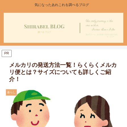
気になったあれこれを調べるブログ
PR
メルカリの発送方法一覧！らくらくメルカ
リ便とは？サイズについても詳しくご紹
介！
暮らし