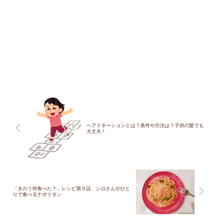
ヘアドネーションとは？条件や方法は？子供の髪でも
大丈夫！
「きのう何食べた？」レシピ第９話 シロさんがひと
りで食べるナポリタン