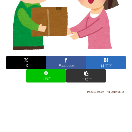
X
Facebook
はてブ
LINE
コピー
2019.06.07
2019.06.16