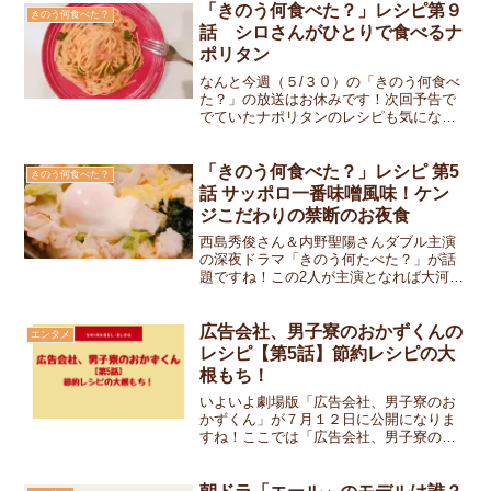
っていた槍は、どんな由来のある槍なの
「きのう何食べた？」レシピ第９
きのう何食べた？
でしょうか？｢引っ越し...
話 シロさんがひとりで食べるナ
ポリタン
なんと今週（５/３０）の「きのう何食べ
た？」の放送はお休みです！次回予告で
でていたナポリタンのレシピも気になり
ます。次の放送まで待てない！…ので、
とりあえずシロさんのナポリタンを作っ
てみました。
「きのう何食べた？」レシピ 第5
きのう何食べた？
話 サッポロ一番味噌風味！ケン
ジこだわりの禁断のお夜食
西島秀俊さん＆内野聖陽さんダブル主演
の深夜ドラマ「きのう何たべた？」が話
題ですね！この2人が主演となれば大河ド
ラマか？ ベストセラーの心理サスペンス
の映画化か？とおもわれますが、まさか
のゲイカップルのほのぼのとした日常を
広告会社、男子寮のおかずくんの
エンタメ
描いたドラマとは…！...
レシピ【第5話】節約レシピの大
根もち！
いよいよ劇場版「広告会社、男子寮のお
かずくん」が７月１２日に公開になりま
すね！ここでは「広告会社、男子寮のお
かずくん」のレシピをご紹介していきま
す。第５話「お金がない！ワンコインデ
ィナー編」の大根もちを作ってみたいと