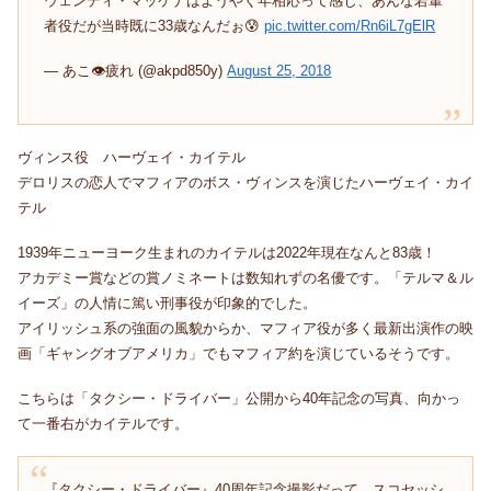
ウェンディ・マッケナはようやく年相応って感じ、あんな若輩
者役だが当時既に33歳なんだぉ😰
pic.twitter.com/Rn6iL7gElR
— あこ👁疲れ (@akpd850y)
August 25, 2018
ヴィンス役 ハーヴェイ・カイテル
デロリスの恋人でマフィアのボス・ヴィンスを演じたハーヴェイ・カイ
テル
1939年ニューヨーク生まれのカイテルは2022年現在なんと83歳！
アカデミー賞などの賞ノミネートは数知れずの名優です。「テルマ＆ル
イーズ」の人情に篤い刑事役が印象的でした。
アイリッシュ系の強面の風貌からか、マフィア役が多く最新出演作の映
画「ギャングオブアメリカ」でもマフィア約を演じているそうです。
こちらは「タクシー・ドライバー」公開から40年記念の写真、向かっ
て一番右がカイテルです。
『タクシー・ドライバー』40周年記念撮影だって。スコセッシ