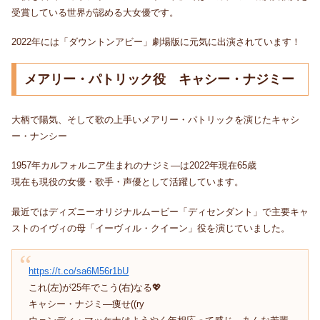
受賞している世界が認める大女優です。
2022年には「ダウントンアビー」劇場版に元気に出演されています！
メアリー・パトリック役 キャシー・ナジミー
大柄で陽気、そして歌の上手いメアリー・パトリックを演じたキャシ
ー・ナンシー
1957年カルフォルニア生まれのナジミ―は2022年現在65歳
現在も現役の女優・歌手・声優として活躍しています。
最近ではディズニーオリジナルムービー「ディセンダント」で主要キャ
ストのイヴィの母「イーヴィル・クイーン」役を演じていました。
https://t.co/sa6M56r1bU
これ(左)が25年でこう(右)なる💖
キャシー・ナジミ―痩せ((ry