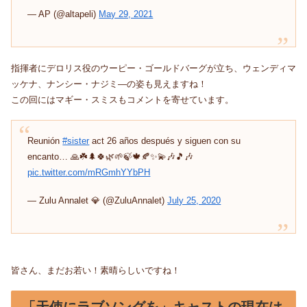
— AP (@altapeli)
May 29, 2021
指揮者にデロリス役のウーピー・ゴールドバーグが立ち、ウェンディマ
ッケナ、ナンシー・ナジミ―の姿も見えますね！
この回にはマギー・スミスもコメントを寄せています。
Reunión
#sister
act 26 años después y siguen con su
encanto… 🙏☘️🌲🍀🌿🌱🍃🍁🍂✨💫🎶🎵🎶
pic.twitter.com/mRGmhYYbPH
— Zulu Annalet 💎 (@ZuluAnnalet)
July 25, 2020
皆さん、まだお若い！素晴らしいですね！
「天使にラブソングを」キャストの現在は