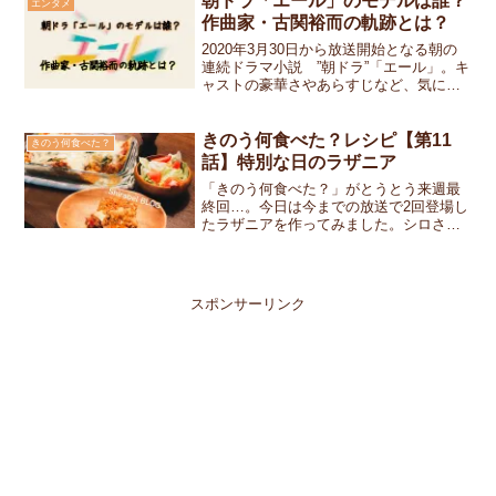
朝ドラ「エール」のモデルは誰？
エンタメ
思います！「広告会社、男...
作曲家・古関裕而の軌跡とは？
2020年3月30日から放送開始となる朝の
連続ドラマ小説 ”朝ドラ”「エール」。キ
ャストの豪華さやあらすじなど、気にな
る事はいっぱいです。ここでは「エー
ル」の主人公のモデルとなった人物・古
関裕而こせきゆうじについて調べてまと
きのう何食べた？レシピ【第11
きのう何食べた？
めてみました。
話】特別な日のラザニア
「きのう何食べた？」がとうとう来週最
終回…。今日は今までの放送で2回登場し
たラザニアを作ってみました。シロさん
とケンジが毎年クリスマスに作っている
お約束のご馳走です。今年は経費削減の
為（？）小日向さん達をおうちに呼ぶこ
とに。きのうも泣いてし...
スポンサーリンク