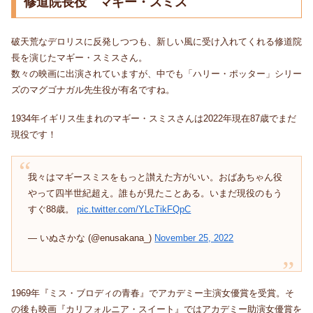
修道院長役 マギー・スミス
破天荒なデロリスに反発しつつも、新しい風に受け入れてくれる修道院
長を演じたマギー・スミスさん。
数々の映画に出演されていますが、中でも「ハリー・ポッター」シリー
ズのマグゴナガル先生役が有名ですね。
1934年イギリス生まれのマギー・スミスさんは2022年現在87歳でまだ
現役です！
我々はマギースミスをもっと讃えた方がいい。おばあちゃん役
やって四半世紀超え。誰もが見たことある。いまだ現役のもう
すぐ88歳。
pic.twitter.com/YLcTikFQpC
— いぬさかな (@enusakana_)
November 25, 2022
1969年『ミス・ブロディの青春』でアカデミー主演女優賞を受賞。そ
の後も映画『カリフォルニア・スイート』ではアカデミー助演女優賞を