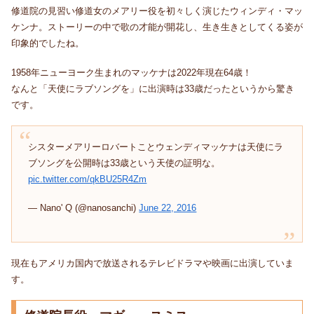
修道院の見習い修道女のメアリー役を初々しく演じたウィンディ・マッ
ケンナ。ストーリーの中で歌の才能が開花し、生き生きとしてくる姿が
印象的でしたね。
1958年ニューヨーク生まれのマッケナは2022年現在64歳！
なんと「天使にラブソングを」に出演時は33歳だったというから驚き
です。
シスターメアリーロバートことウェンディマッケナは天使にラ
ブソングを公開時は33歳という天使の証明な。
pic.twitter.com/qkBU25R4Zm
— Nano' Q (@nanosanchi)
June 22, 2016
現在もアメリカ国内で放送されるテレビドラマや映画に出演していま
す。