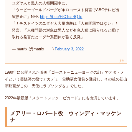
ユダヤ人と黒人の人種間闘争に。
「ウーピーゴールドバーグがホロコースト発言でABCテレビ出
演停止に」NHK
https://t.co/HiO1csRQTo
「ナチスドイツのユダヤ人大量虐殺は「人種問題ではない」と
発言」「人種問題の対象は黒人など有色人種に限られると受け
取れる発言だとユダヤ系団体が強く反発」
— matrix (@matrix____)
February 3, 2022
1990年に公開された映画「ゴースト～ニューヨークの幻」でオダ・メ
イという霊媒師の役でアカデミー賞助演女優賞を受賞し、その後の初出
演映画がこの「天使にラブソングを」でした。
2022年最新版「スタートレック ピカード」にも出演しています。
メアリー・ロバ―ト役 ウィンディ・マッケン
ナ