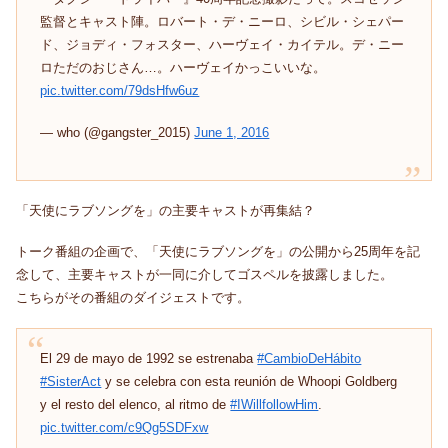
監督とキャスト陣。ロバート・デ・ニーロ、シビル・シェパー
ド、ジョディ・フォスター、ハーヴェイ・カイテル。デ・ニー
ロただのおじさん…。ハーヴェイかっこいいな。
pic.twitter.com/79dsHfw6uz
— who (@gangster_2015)
June 1, 2016
「天使にラブソングを」の主要キャストが再集結？
トーク番組の企画で、「天使にラブソングを」の公開から25周年を記
念して、主要キャストが一同に介してゴスペルを披露しました。
こちらがその番組のダイジェストです。
El 29 de mayo de 1992 se estrenaba
#CambioDeHábito
#SisterAct
y se celebra con esta reunión de Whoopi Goldberg
y el resto del elenco, al ritmo de
#IWillfollowHim
.
pic.twitter.com/c9Qg5SDFxw