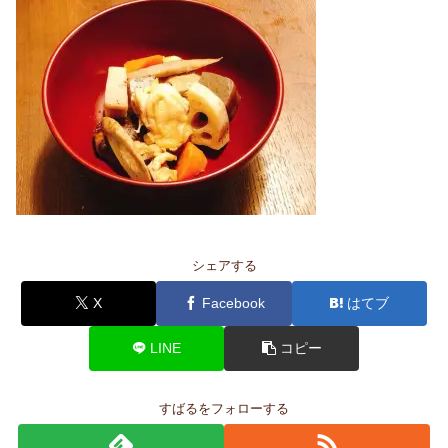
シェアする
X
Facebook
はてブ
LINE
コピー
すばるをフォローする