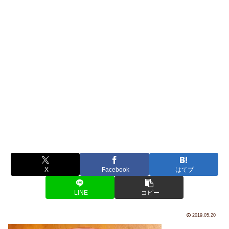
X
Facebook
はてブ
LINE
コピー
2019.05.20