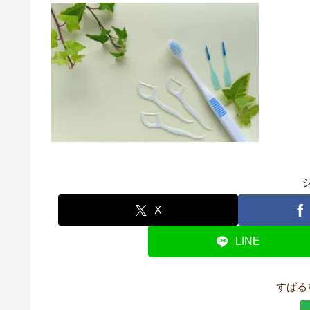
X
LINE
すばる