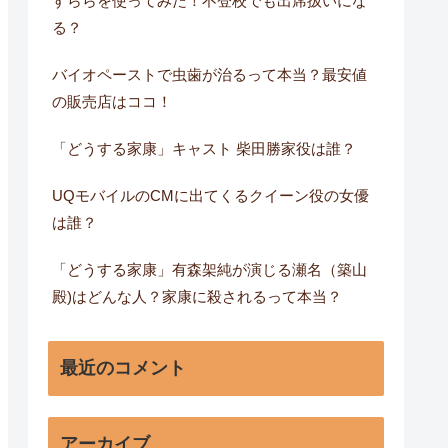
すららを使ってみた！不登校でも出席扱いにな
る？
バイオペーストで虫歯が治るって本当？最安値
の販売店はココ！
「どうする家康」キャスト 柴田勝家役は誰？
UQモバイルのCMに出てくるクイーン役の女優
は誰？
「どうする家康」有森架純が演じる瀬名（築山
殿)はどんな人？家康に殺されるって本当？
最近のコメント
アーカイブ