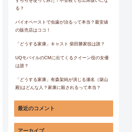
すららを使ってみた！不登校でも出席扱いにな
る？
バイオペーストで虫歯が治るって本当？最安値
の販売店はココ！
「どうする家康」キャスト 柴田勝家役は誰？
UQモバイルのCMに出てくるクイーン役の女優
は誰？
「どうする家康」有森架純が演じる瀬名（築山
殿)はどんな人？家康に殺されるって本当？
最近のコメント
アーカイブ