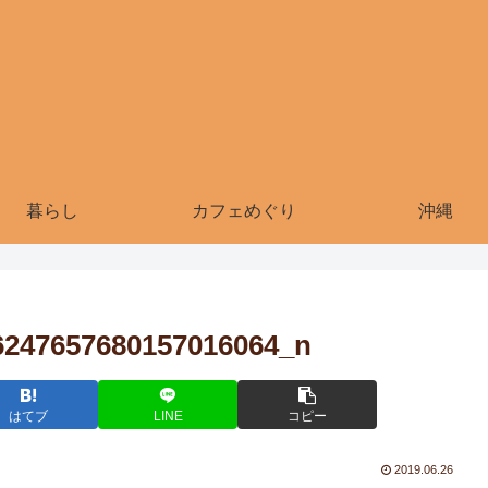
暮らし
カフェめぐり
沖縄
6247657680157016064_n
はてブ
LINE
コピー
2019.06.26